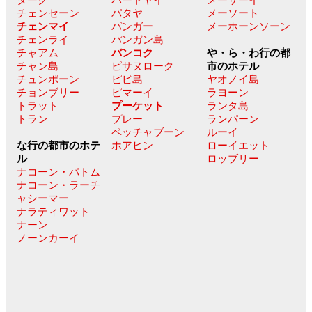
チェンセーン
パタヤ
メーソート
チェンマイ
パンガー
メーホーンソーン
チェンライ
パンガン島
チャアム
バンコク
や・ら・わ行の都
チャン島
ピサヌローク
市のホテル
チュンポーン
ピピ島
ヤオノイ島
チョンブリー
ピマーイ
ラヨーン
トラット
プーケット
ランタ島
トラン
プレー
ランパーン
ペッチャブーン
ルーイ
な行の都市のホテ
ホアヒン
ローイエット
ル
ロッブリー
ナコーン・パトム
ナコーン・ラーチ
ャシーマー
ナラティワット
ナーン
ノーンカーイ