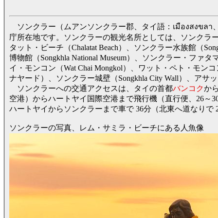
ソンクラー（ムアンソンクラー郡、タイ語：เมืองสงขลา、英
庁所在地です。ソンクラーの観光名所としては、ソンクラー湖、ヨー島（
タット・ビーチ（Chalatat Beach）、ソンクラー水族館（Songkh
博物館（Songkhla National Museum）、ソンクラー・フ
イ・モンコン（Wat Chai Mongkol）、ワット・ペト・モンコ
ナヤード）、ソンクラー城壁（Songkhla City Wall）、アサッ
ソンクラーへの交通アクセスは、タイの首都
バンコク
か
空港）からハートヤイ国際空港まで飛行機（直行便、26～30
ハートヤイからソンクラーまで車で 36分（北東へ道なりで 2
ソンクラーの写真、レム・サミラ・ビーチにある人魚像