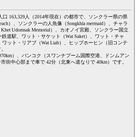
口 163,329人（2014年現在）の都市で、ソンクラー県の県
）、ソンクラーの人魚像（Songkhla mermaid）、チャラ
n Khet Udomsak Memorial）、カオノイ宮殿、ソンクラー国立
旧ソンクラー鉄道駅、ワット・サケット（Wat Saket）、ワット・チャ
Yae）、ワット・リアブ（Wat Liab）、ヒップホーヒン（旧コンテ
す。
 970km）、バンコク（スワンナプーム国際空港、ドンムアン
街中心部まで車で 42分（北東へ道なりで 40km）です。