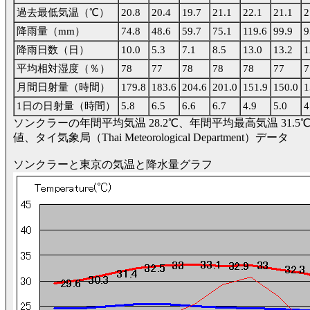
過去最低気温（℃）
20.8
20.4
19.7
21.1
22.1
21.1
2
降雨量（mm）
74.8
48.6
59.7
75.1
119.6
99.9
9
降雨日数（日）
10.0
5.3
7.1
8.5
13.0
13.2
1
平均相対湿度（％）
78
77
78
78
78
77
7
月間日射量（時間）
179.8
183.6
204.6
201.0
151.9
150.0
1
1日の日射量（時間）
5.8
6.5
6.6
6.7
4.9
5.0
4
ソンクラーの年間平均気温 28.2℃、年間平均最高気温 31.5℃、
値、タイ気象局（Thai Meteorological Department）データ
ソンクラーと東京の気温と降水量グラフ