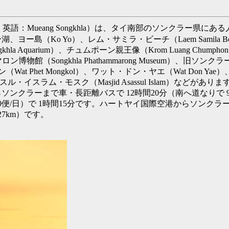
語：Mueang Songkhla）は、タイ南部のソンクラー県にある人
Ko Yo）、レム・サミラ・ビーチ（Laem Samila Beach
la Aquarium）、チュムポーン親王像（Krom Luang Chumpho
ァタマロン博物館（Songkhla Phathammarong Museum）、
ン（Wat Phet Mongkol）、ワット・ドン・ヤエ（Wat Don 
スル・イスラム・モスク（Masjid Asassul Islam）などがありま
らソンクラーまで車・長距離バスで 12時間20分（南へ道なりで
便/日）で 1時間15分です。ハートヤイ国際空港からソンクラー市
7km）です。