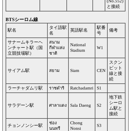
(No.552)
と接続
BTSシーロム線
タイ語駅
駅番
駅名
英語駅名
備考
名
号
サナームキラーヘ
สนาม
National
ンチャート駅（国
กีฬาแห่ง
W1
Stadium
立競技場駅）
ชาติ
スクン
ビット
サイアム駅
สยาม
Siam
CEN
線と接
続
ラーチャダムリ駅
ราชดำริ
Ratchadamri
S1
地下鉄
シーロ
サラデーン駅
ศาลาแดง
Sala Daeng
S2
ム駅と
接続
ช่อง
Chong
チョンノンシー駅
S3
นนทรี
Nonsi