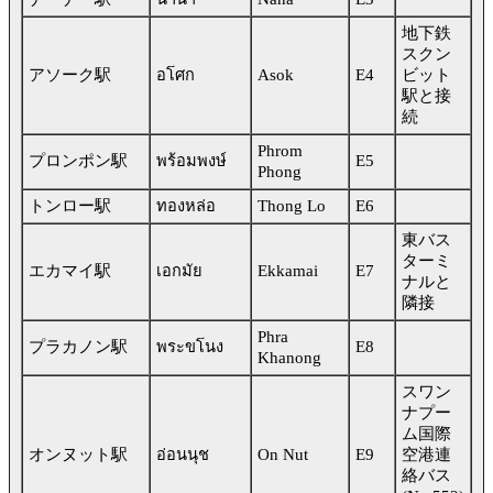
地下鉄
スクン
アソーク駅
อโศก
Asok
E4
ビット
駅と接
続
Phrom
プロンポン駅
พร้อมพงษ์
E5
Phong
トンロー駅
ทองหล่อ
Thong Lo
E6
東バス
ターミ
エカマイ駅
เอกมัย
Ekkamai
E7
ナルと
隣接
Phra
プラカノン駅
พระขโนง
E8
Khanong
スワン
ナプー
ム国際
オンヌット駅
อ่อนนุช
On Nut
E9
空港連
絡バス