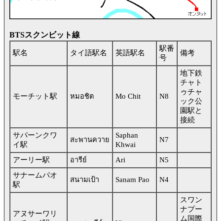
BTSスクンビット線
駅番
駅名
タイ語駅名
英語駅名
備考
号
地下鉄
チャト
ゥチャ
モーチット駅
หมอชิต
Mo Chit
N8
ック公
園駅と
接続
サパーンクワ
Saphan
สะพานควาย
N7
イ駅
Khwai
アーリー駅
อารีย์
Ari
N5
サナームパオ
สนามเป้า
Sanam Pao
N4
駅
スワン
ナプー
アヌサーワリ
ム国際