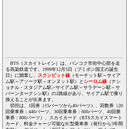
BTS（スカイトレイン）は、バンコク市街中心部を走
る高架鉄道です。1999年12月5日（プミポン国王の誕生
日）に開業し、
スクンビット線
（モーチット駅～サイア
ム駅～アソーク駅～オンヌット駅）と
シーロム線
（ナシ
ョナル・スタジアム駅->サイアム駅～サラデーン駅～サ
パーンタークシン駅）の2路線があり、サイアム駅で乗り
換えることが出来ます。
切符は、1回券（15バーツから40バーツ）、回数券（20
回乗車券：440バーツ、30回乗車券：600バーツ、40回乗
車券：800バーツ）、スカイカード（BTSスカイスマート
カード、料金チャージ可能なIC型乗車券（発行から5年間