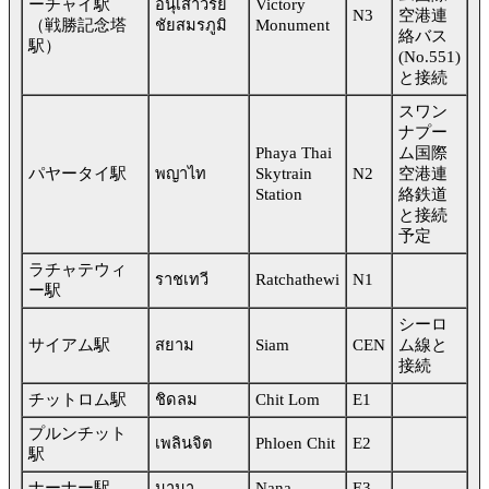
ーチャイ駅
อนุเสาวรีย์
Victory
N3
空港連
（戦勝記念塔
ชัยสมรภูมิ
Monument
絡バス
駅）
(No.551)
と接続
スワン
ナプー
Phaya Thai
ム国際
パヤータイ駅
พญาไท
Skytrain
N2
空港連
Station
絡鉄道
と接続
予定
ラチャテウィ
ราชเทวี
Ratchathewi
N1
ー駅
シーロ
サイアム駅
สยาม
Siam
CEN
ム線と
接続
チットロム駅
ชิดลม
Chit Lom
E1
プルンチット
เพลินจิต
Phloen Chit
E2
駅
ナーナー駅
นานา
Nana
E3