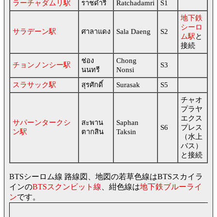
ラーチャダムリ駅
ราชดำริ
Ratchadamri
S1
地下鉄
シーロ
サラデーン駅
ศาลาแดง
Sala Daeng
S2
ム駅
と
接続
ช่อง
Chong
チョンノンシー駅
S3
นนทรี
Nonsi
スラサック駅
สุรศักดิ์
Surasak
S5
チャオ
プラヤ
エクス
サパーンタークシ
สะพาน
Saphan
S6
プレス
ン駅
ตากสิน
Taksin
（水上
バス）
と接続
BTSシーロム線 路線図、地図の若草色線はBTSスカイラ
インの
BTSスクンビット線
、紺色線は
地下鉄ブルーライ
ン
です。