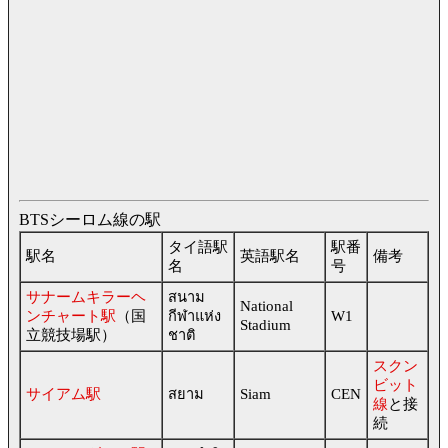
BTSシーロム線の駅
タイ語駅
駅番
駅名
英語駅名
備考
名
号
サナームキラーヘ
สนาม
National
ンチャート駅
（国
กีฬาแห่ง
W1
Stadium
立競技場駅）
ชาติ
スクン
ビット
サイアム駅
สยาม
Siam
CEN
線
と接
続