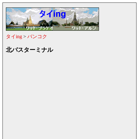
タイing
>
バンコク
北バスターミナル