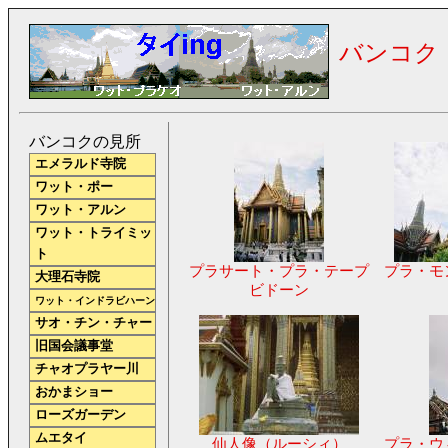
バンコク
バンコクの見所
エメラルド寺院
ワット・ポー
ワット・アルン
ワット・トライミッ
ト
プラサート・プラ・テープ
プラ・モ
大理石寺院
ビドーン
ワット・インドラビハーン
サオ・チン・チャー
旧国会議事堂
チャオプラヤー川
おかまショー
ローズガーデン
ムエタイ
仙人像（ルーシィ）
プラ・ウ