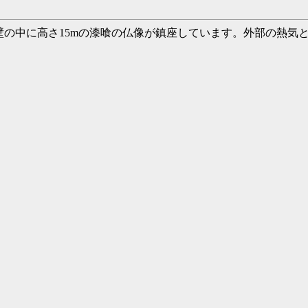
壁の中に高さ15mの漆喰の仏像が鎮座しています。外部の熱気