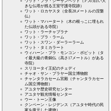
ワット・プラ・シーサンペット（3つの白い大
きな仏塔が残る王室守護寺院跡）
ワット・ロカヤスタ（全長28メートルの涅槃
仏）
ワット・マハータート（木の根っこに埋もれ
た仏頭がある寺院）
ワット・ラーチャブラナ
ワット・プラ・ラーム
ワット・スワン・ダーラーラーム
ワット・タミカラート
ウィハーン・プラ・モンコン・ボピット（タ
イ最大級の青銅仏（高さ17メートル）がある
寺院）
スリヨータイ王妃のチェディ
チャオ・サン・プラヤー国立博物館
チャンタラカセーム宮殿（チャンタラカセー
ム国立博物館）
アユタヤ歴史研究センター
アユタヤ観光情報センター
ウー・トーン王像
クンペーン・レジデンス（アユタヤ時代の民
家を復元した建物）