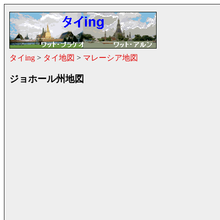
タイing
>
タイ地図
>
マレーシア地図
ジョホール州地図