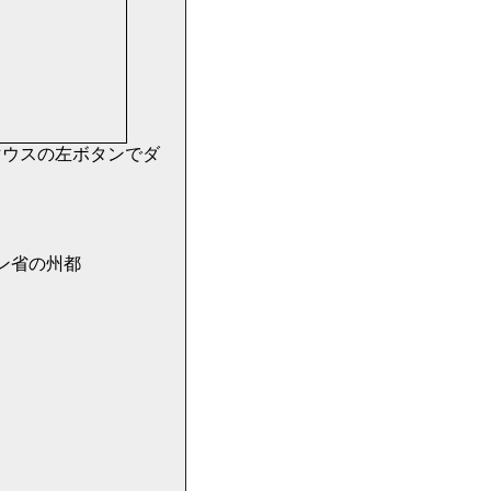
マウスの左ボタンでダ
ラムドン省の州都