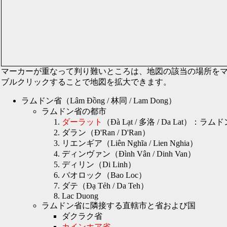
マーカーが重なって判り難いところは、地図の該当の場所を
ブルクリックすることで地図を拡大できます。
ラムドン省（Lâm Đồng / 林同 / Lam Dong）
ラムドン省の都市
ダーラット
（Đà Lạt / 多洛 / Da Lat）：
ダラン（Đ'Ran / D'Ran）
リエンギア（Liên Nghĩa / Lien Nghia）
ディンヴァン（Đình Vân / Dinh Van）
ディリン（Di Linh）
バオロック（Bao Loc）
ダテ（Đạ Tẻh / Da Teh）
Lac Duong
ラムドン省に隣接する直轄市と省および国
ダクラク省
カインホア省